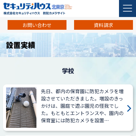
お問い合わせ
資料請求
設置実績
学校
先日、都内の保育園に防犯カメラを増
設させていただきました。増設のきっ
かけは、園庭で遊ぶ園児の怪我でし
た。もともとエントランスや、園内の
保育室には防犯カメラを設置…