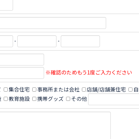
-
-
※確認のためもう1度ご入力ください
て
集合住宅
事務所または会社
店舗/店舗兼住宅
自
設
教育施設
携帯グッズ
その他