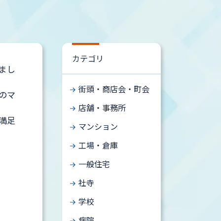
カテゴリ
まし
街頭・商店会・町会
のマ
店舗・事務所
満足
マンション
工場・倉庫
一般住宅
社寺
学校
病院