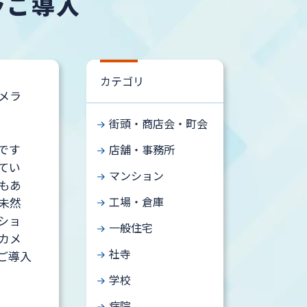
ラご導入
カテゴリ
メラ
街頭・商店会・町会
です
店舗・事務所
てい
マンション
もあ
工場・倉庫
未然
ショ
一般住宅
カメ
社寺
ご導入
学校
病院