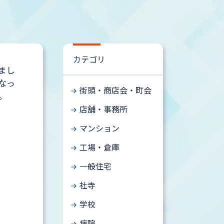
カテゴリ
まし
なっ
街頭・商店会・町会
。
店舗・事務所
マンション
工場・倉庫
一般住宅
社寺
学校
病院